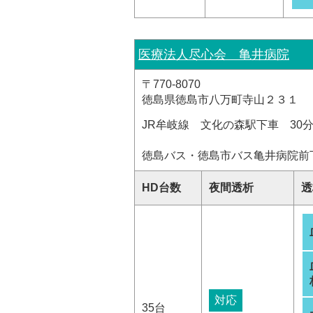
医療法人尽心会 亀井病院
〒770-8070
徳島県徳島市八万町寺山２３１
JR牟岐線 文化の森駅下車 30
徳島バス・徳島市バス亀井病院前
HD台数
夜間透析
透
対応
35台