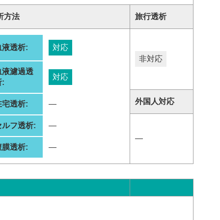
析方法
旅行透析
血液透析:
対応
非対応
血液濾過透
対応
:
外国人対応
在宅透析:
―
セルフ透析:
―
―
腹膜透析:
―