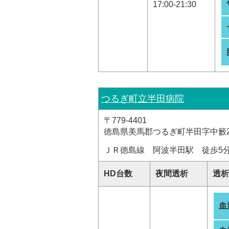
17:00-21:30
つるぎ町立半田病院
〒779-4401
徳島県美馬郡つるぎ町半田字中籔23
ＪＲ徳島線 阿波半田駅 徒歩5
HD台数
夜間透析
透析
血