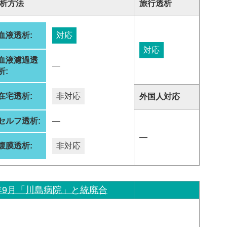
析方法
旅行透析
血液透析:
対応
対応
血液濾過透
―
析:
在宅透析:
非対応
外国人対応
セルフ透析:
―
―
腹膜透析:
非対応
年9月「川島病院」と統廃合