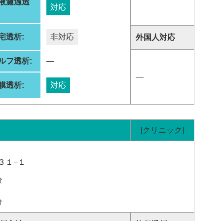
液濾過透
対応
:
宅透析:
非対応
外国人対応
ルフ透析:
―
―
膜透析:
対応
[クリニック]
３１−１
分
分