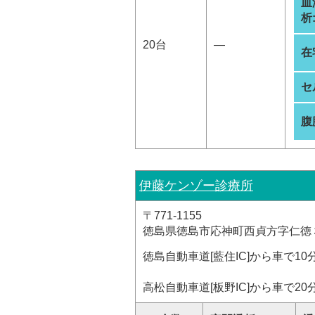
血
析
20台
―
在
セ
腹
伊藤ケンゾー診療所
〒771-1155
徳島県徳島市応神町西貞方字仁徳
徳島自動車道[藍住IC]から車で10
高松自動車道[板野IC]から車で20