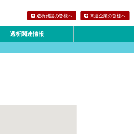
透析施設の皆様へ
関連企業の皆様へ
透析関連情報
論文・リサーチ
海外の透析食