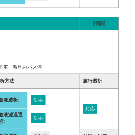
[病院]
分
下車 敷地内バス停
析方法
旅行透析
血液透析:
対応
対応
血液濾過透
対応
析: