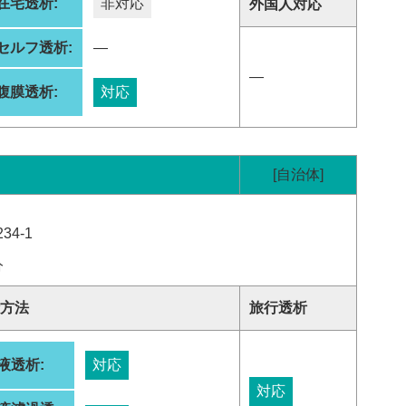
在宅透析:
非対応
外国人対応
セルフ透析:
―
―
腹膜透析:
対応
[自治体]
4-1
分
方法
旅行透析
液透析:
対応
対応