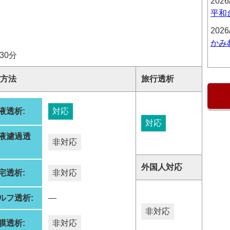
2026
平和
2026
かみ
30分
方法
旅行透析
液透析:
対応
対応
液濾過透
非対応
:
外国人対応
宅透析:
非対応
ルフ透析:
―
非対応
膜透析:
非対応