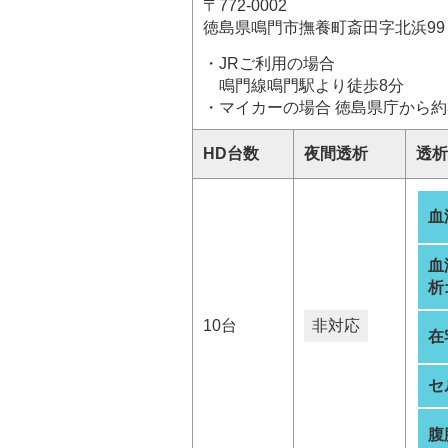
〒772-0002
徳島県鳴門市撫養町斎田字北浜99
・JRご利用の場合
鳴門線鳴門駅より徒歩8分
・マイカーの場合 徳島県庁から約
HD台数
夜間透析
透析
血
血
析
10台
非対応
在
セ
腹