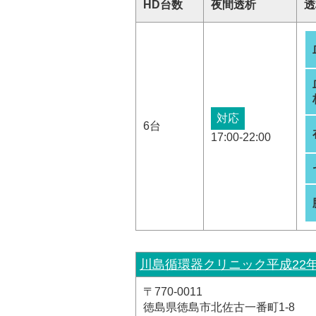
HD台数
夜間透析
透
対応
6台
17:00-22:00
川島循環器クリニック平成22
〒770-0011
徳島県徳島市北佐古一番町1-8