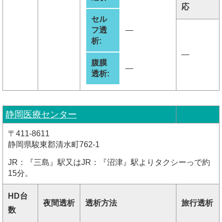
応
セル
フ透
―
析:
―
腹膜
―
透析:
静岡医療センター
〒411-8611
静岡県駿東郡清水町762-1
JR：『三島』駅又はJR：『沼津』駅よりタクシーっで約
15分。
HD台
夜間透析
透析方法
旅行透析
数