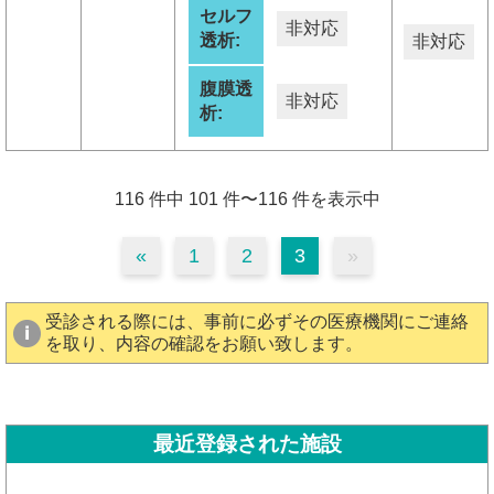
セルフ
非対応
透析:
非対応
腹膜透
非対応
析:
116 件中 101 件〜116 件を表示中
«
1
2
3
»
受診される際には、事前に必ずその医療機関にご連絡
を取り、内容の確認をお願い致します。
最近登録された施設