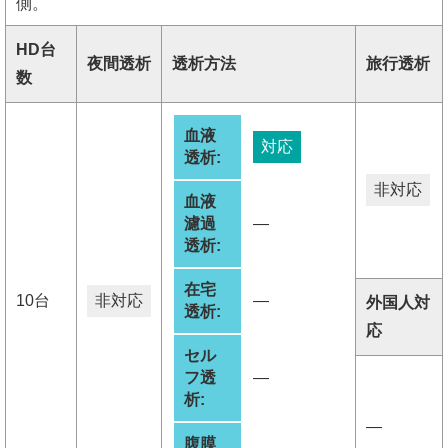
側。
HD台
夜間透析
透析方法
旅行透析
数
血液
対応
透析:
非対応
血液
濾過
―
透析:
在宅
10台
非対応
―
外国人対
透析:
応
セル
フ透
―
析:
―
腹膜