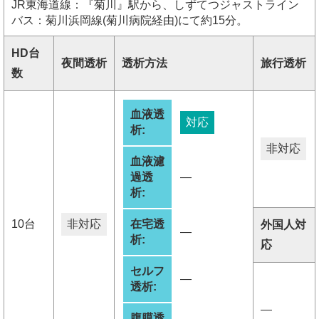
JR東海道線：『菊川』駅から、しずてつジャストライン
バス：菊川浜岡線(菊川病院経由)にて約15分。
HD台
夜間透析
透析方法
旅行透析
数
血液透
対応
析:
非対応
血液濾
過透
―
析:
10台
非対応
在宅透
外国人対
―
析:
応
セルフ
―
透析:
―
腹膜透