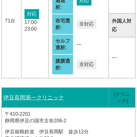
過透
対応
析:
対応
71台
在宅透
外国人対
17:00-
非対応
析:
23:00
応
セルフ
―
透析:
―
腹膜透
非対応
析:
[クリニ
伊豆長岡第一クリニック
ック]
〒410-2201
静岡県伊豆の国市古奈206-2
伊豆箱根鉄道 伊豆長岡駅 徒歩12分