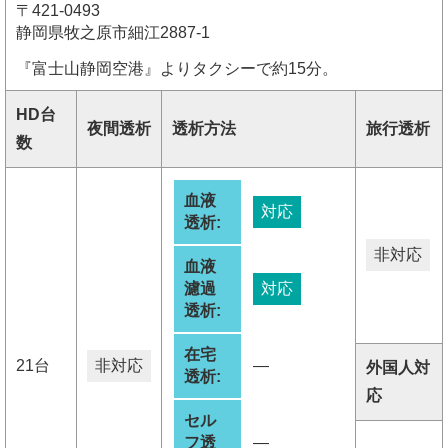
〒421-0493
静岡県牧之原市細江2887-1
『富士山静岡空港』よりタクシーで約15分。
HD台
夜間透析
透析方法
旅行透析
数
血液
対応
透析:
非対応
血液
濾過
対応
透析:
在宅
21台
非対応
―
外国人対
透析:
応
セル
フ透
―