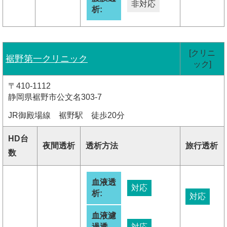
非対応
析:
[クリニ
裾野第一クリニック
ック]
〒410-1112
静岡県裾野市公文名303-7
JR御殿場線 裾野駅 徒歩20分
HD台
夜間透析
透析方法
旅行透析
数
血液透
対応
析:
対応
血液濾
過透
対応