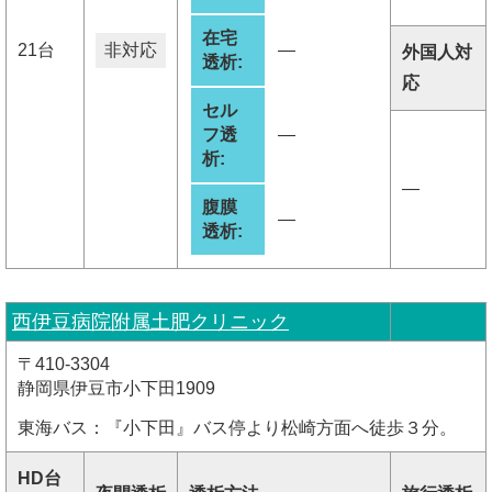
在宅
21台
非対応
―
外国人対
透析:
応
セル
フ透
―
析:
―
腹膜
―
透析:
西伊豆病院附属土肥クリニック
〒410-3304
静岡県伊豆市小下田1909
東海バス：『小下田』バス停より松崎方面へ徒歩３分。
HD台