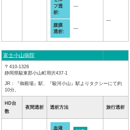
フ透
―
析:
―
腹膜
―
透析:
富士小山病院
〒410-1326
静岡県駿東郡小山町用沢437-1
JR：『御殿場』駅、『駿河小山』駅よりタクシーにて約
10分。
HD台
夜間透析
透析方法
旅行透析
数
血液