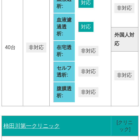
対応
析:
非対応
血液濾
過透
対応
析:
外国人対
応
40台
非対応
在宅透
非対応
析:
セルフ
非対応
透析:
非対応
腹膜透
非対応
析:
[クリニ
柿田川第一クリニック
ック]