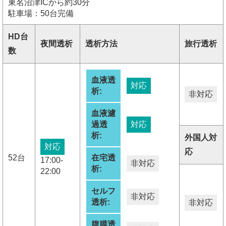
東名沼津ICから約30分
駐車場：50台完備
HD台
夜間透析
透析方法
旅行透析
数
血液透
対応
析:
非対応
血液濾
過透
対応
析:
外国人対
対応
応
52台
在宅透
17:00-
非対応
析:
22:00
セルフ
非対応
透析:
非対応
腹膜透