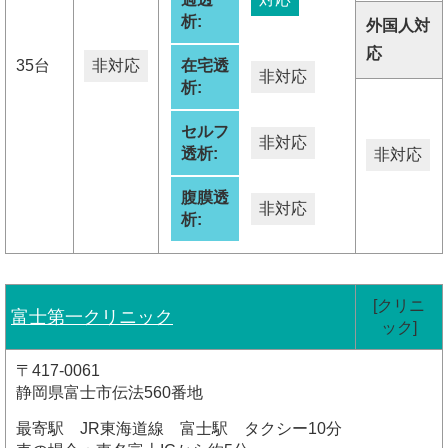
析:
外国人対
応
35台
非対応
在宅透
非対応
析:
セルフ
非対応
透析:
非対応
腹膜透
非対応
析:
[クリニ
富士第一クリニック
ック]
〒417-0061
静岡県富士市伝法560番地
最寄駅 JR東海道線 富士駅 タクシー10分