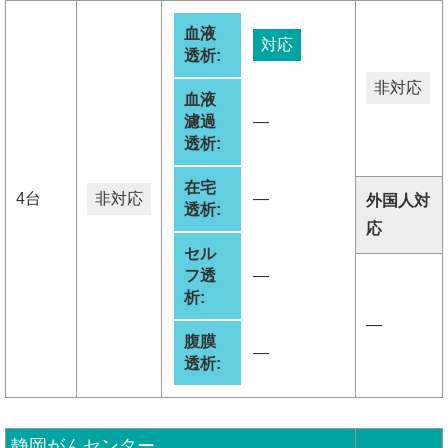
血液
対応
透析:
非対応
血液
濾過
―
透析:
在宅
4台
非対応
―
外国人対
透析:
応
セル
フ透
―
析:
―
腹膜
―
透析:
静岡がんセンター