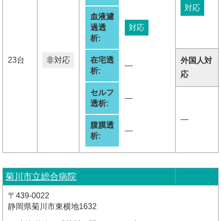
対応
血液濾
過透
対応
析:
23台
非対応
在宅透
外国人対
―
析:
応
セルフ
―
透析:
―
腹膜透
―
析:
菊川市立総合病院
〒439-0022
静岡県菊川市東横地1632