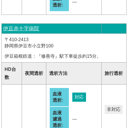
―
透析:
伊豆赤十字病院
〒410-2413
静岡県伊豆市小立野100
伊豆箱根鉄道：『修善寺』駅下車徒歩約15分。
HD台
夜間透析
透析方法
旅行透析
数
血液
対応
透析:
非対応
血液
濾過
―
透析: