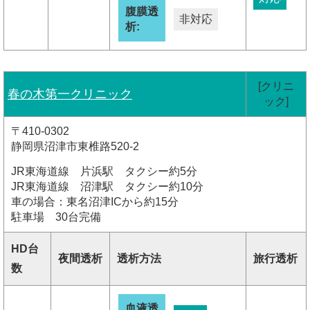
腹膜透
非対応
析:
[クリニ
春の木第一クリニック
ック]
〒410-0302
静岡県沼津市東椎路520-2
JR東海道線 片浜駅 タクシー約5分
JR東海道線 沼津駅 タクシー約10分
車の場合：東名沼津ICから約15分
駐車場 30台完備
HD台
夜間透析
透析方法
旅行透析
数
血液透