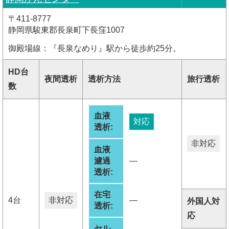
〒411-8777
静岡県駿東郡長泉町下長窪1007
御殿場線：『長泉なめり』駅から徒歩約25分。
HD台
夜間透析
透析方法
旅行透析
数
血液
対応
透析:
非対応
血液
濾過
―
透析:
在宅
4台
非対応
―
外国人対
透析:
応
セル