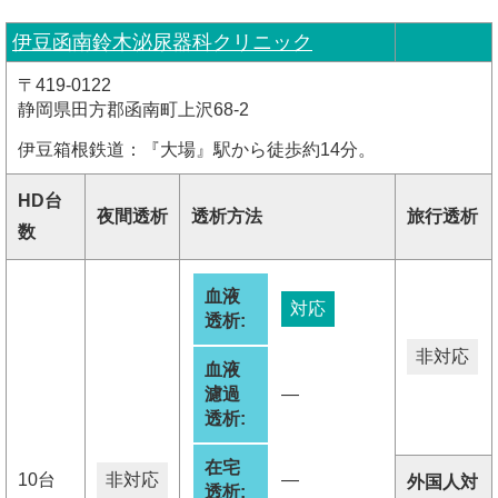
伊豆函南鈴木泌尿器科クリニック
〒419-0122
静岡県田方郡函南町上沢68-2
伊豆箱根鉄道：『大場』駅から徒歩約14分。
HD台
夜間透析
透析方法
旅行透析
数
血液
対応
透析:
非対応
血液
濾過
―
透析:
在宅
10台
非対応
―
外国人対
透析: