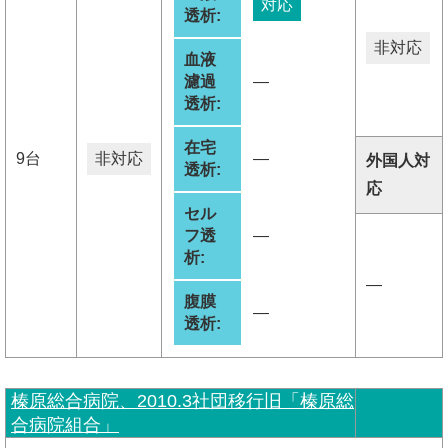
対応
透析:
非対応
血液
濾過
―
透析:
在宅
9台
非対応
―
外国人対
透析:
応
セル
フ透
―
析:
―
腹膜
―
透析:
榛原総合病院、2010.3社団移行旧「榛原総
合病院組合」