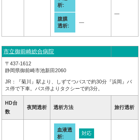
析:
―
腹膜
―
透析:
市立御前崎総合病院
〒437-1612
静岡県御前崎市池新田2060
JR：『菊川』駅より、しずてつバスで約30分『浜岡』バ
ス停で下車。バス停よりタクシーで約3分。
HD台
夜間透析
透析方法
旅行透析
数
血液透
対応
析: