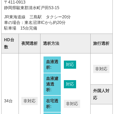
〒411-0913
静岡県駿東郡清水町戸田53-15
JR東海道線 三島駅 タクシー20分
車の場合：東名沼津ICから約20分
駐車場 15台完備
HD台
夜間透析
透析方法
旅行透析
数
血液透
対応
析:
非対応
血液濾
過透
対応
析:
外国人対
応
34台
非対応
在宅透
非対応
析: