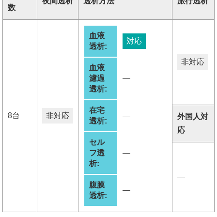
夜間透析
透析方法
旅行透析
数
血液
対応
透析:
非対応
血液
濾過
―
透析:
在宅
8台
非対応
―
外国人対
透析:
応
セル
フ透
―
析:
―
腹膜
―
透析: