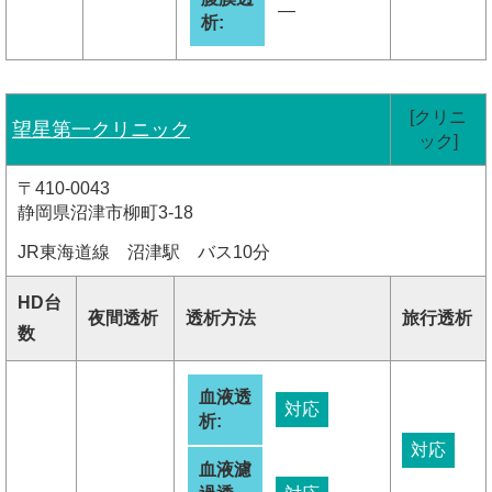
―
析:
[クリニ
望星第一クリニック
ック]
〒410-0043
静岡県沼津市柳町3-18
JR東海道線 沼津駅 バス10分
HD台
夜間透析
透析方法
旅行透析
数
血液透
対応
析:
対応
血液濾