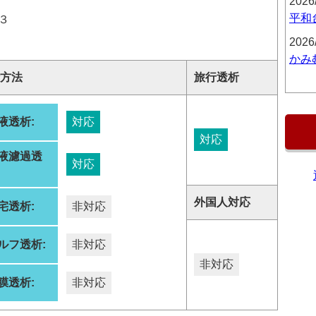
2026
平和
３
2026
かみ
方法
旅行透析
液透析:
対応
対応
液濾過透
対応
:
外国人対応
宅透析:
非対応
ルフ透析:
非対応
非対応
膜透析:
非対応