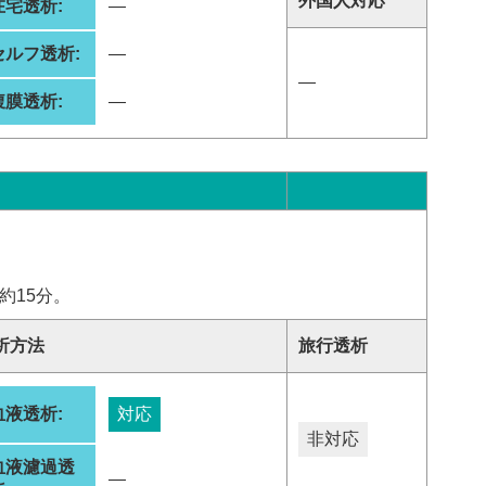
外国人対応
在宅透析:
―
セルフ透析:
―
―
腹膜透析:
―
約15分。
析方法
旅行透析
血液透析:
対応
非対応
血液濾過透
―