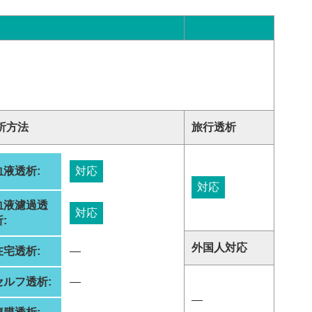
析方法
旅行透析
血液透析:
対応
対応
血液濾過透
対応
:
外国人対応
在宅透析:
―
セルフ透析:
―
―