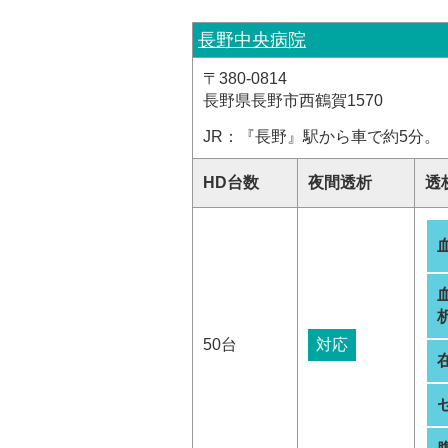
長野中央病院
〒380-0814
長野県長野市西鶴賀1570
JR：『長野』駅から車で約5分。
HD台数
夜間透析
透
析
50台
対応