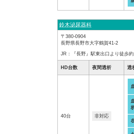
鈴木泌尿器科
〒380-0904
長野県長野市大字鶴賀41-2
JR：『長野』駅東出口より徒歩約
HD台数
夜間透析
透
析
40台
非対応