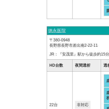
徳永医院
〒380-0948
長野県長野市差出南2-22-11
JR：『安茂里』駅から徒歩約15
HD台数
夜間透析
透
析
22台
非対応