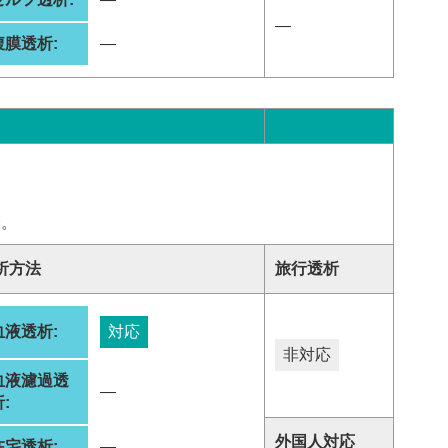
―
腹膜透析:
―
分。
析方法
旅行透析
血液透析:
対応
非対応
血液濾過透
―
:
外国人対応
在宅透析:
―