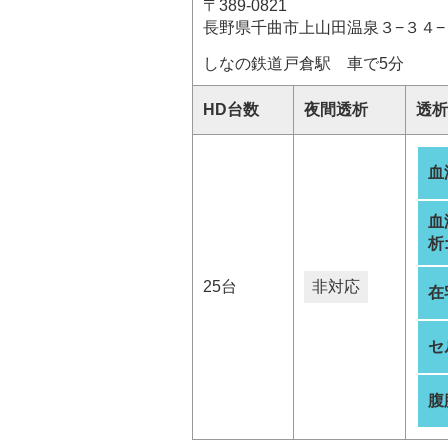
〒389-0821
長野県千曲市上山田温泉３−３４−
しなの鉄道戸倉駅 車で5分
HD台数
夜間透析
透析
血
血
析
25台
非対応
在
セ
腹