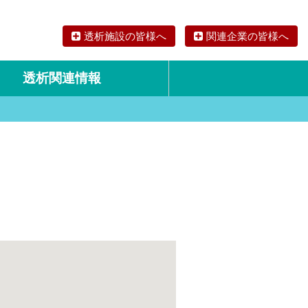
透析施設の皆様へ
関連企業の皆様へ
透析関連情報
論文・リサーチ
海外の透析食