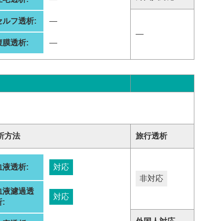
セルフ透析:
―
―
腹膜透析:
―
析方法
旅行透析
血液透析:
対応
非対応
血液濾過透
対応
: