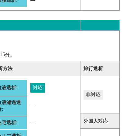
腹膜透析:
―
15分。
析方法
旅行透析
血液透析:
対応
非対応
血液濾過透
―
:
外国人対応
在宅透析:
―
セルフ透析:
―