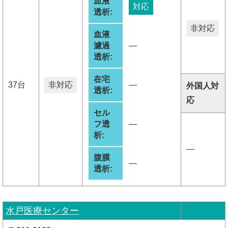
血液
対応
透析:
非対応
血液
濾過
―
透析:
在宅
37台
非対応
―
外国人対
透析:
応
セル
フ透
―
析:
―
腹膜
―
透析:
水戸医療センター