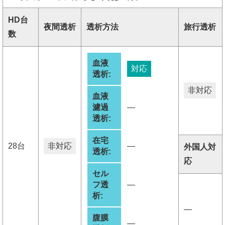
HD台
夜間透析
透析方法
旅行透析
数
血液
対応
透析:
非対応
血液
濾過
―
透析:
在宅
28台
非対応
―
外国人対
透析:
応
セル
フ透
―
析:
―
腹膜
―