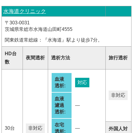
水海道クリニック
〒303-0031
茨城県常総市水海道山田町4555
関東鉄道常総線：『水海道』駅より徒歩7分。
HD台
夜間透析
透析方法
旅行透析
数
血液
対応
透析:
非対応
血液
濾過
―
透析:
在宅
30台
非対応
―
外国人対
透析: