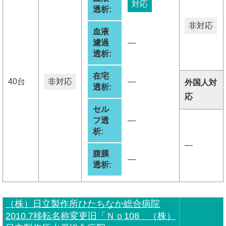
対応
透析:
非対応
血液
濾過
―
透析:
在宅
40台
非対応
―
外国人対
透析:
応
セル
フ透
―
析:
―
腹膜
―
透析:
（株）日立製作所ひたちなか総合病院
2010.7移転名称変更旧「Ｎｏ108 （株）