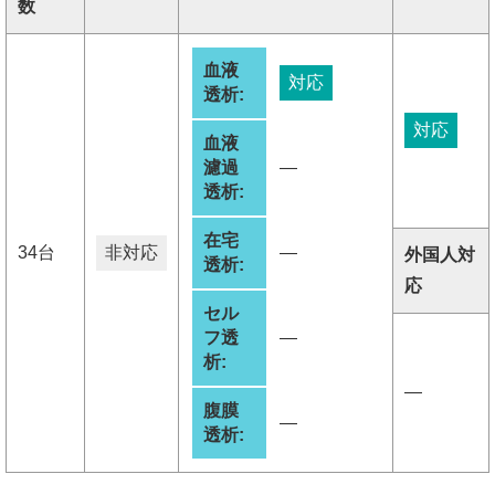
数
血液
対応
透析:
対応
血液
濾過
―
透析:
在宅
34台
非対応
―
外国人対
透析:
応
セル
フ透
―
析:
―
腹膜
―
透析: