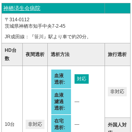
神栖済生会病院
〒314-0112
茨城県神栖市知手中央7-2-45
JR成田線：『笹川』駅より車で約20分。
HD台
夜間透析
透析方法
旅行透析
数
血液
対応
透析:
非対応
血液
濾過
―
透析:
在宅
10台
非対応
―
外国人対
透析: