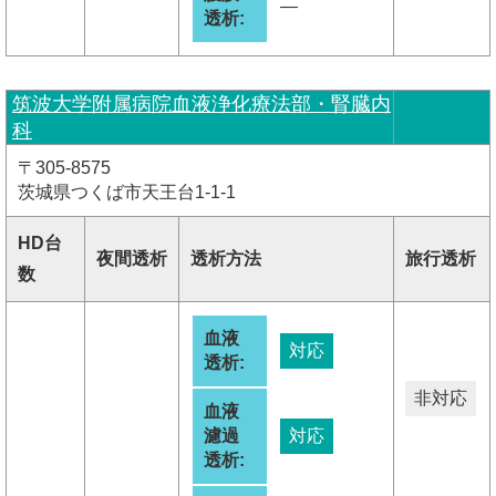
―
透析:
筑波大学附属病院血液浄化療法部・腎臓内
科
〒305-8575
茨城県つくば市天王台1-1-1
HD台
夜間透析
透析方法
旅行透析
数
血液
対応
透析:
非対応
血液
濾過
対応
透析: