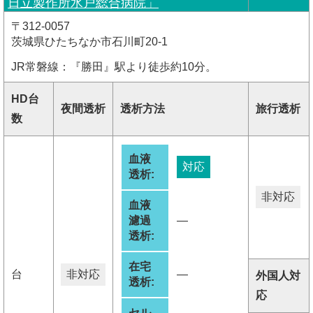
日立製作所水戸総合病院」
〒312-0057
茨城県ひたちなか市石川町20-1
JR常磐線：『勝田』駅より徒歩約10分。
HD台
夜間透析
透析方法
旅行透析
数
血液
対応
透析:
非対応
血液
濾過
―
透析:
在宅
台
非対応
―
外国人対
透析:
応
セル