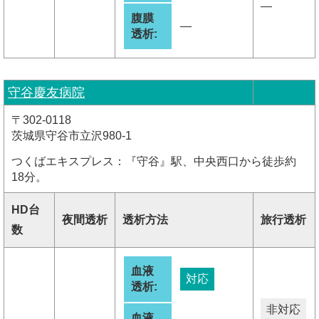
―
腹膜
―
透析:
守谷慶友病院
〒302-0118
茨城県守谷市立沢980-1
つくばエキスプレス：『守谷』駅、中央西口から徒歩約
18分。
HD台
夜間透析
透析方法
旅行透析
数
血液
対応
透析:
非対応
血液