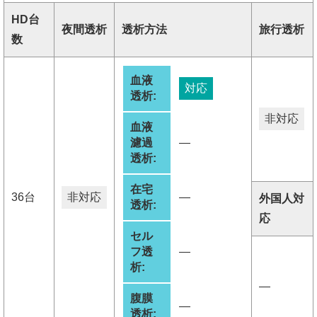
HD台
夜間透析
透析方法
旅行透析
数
血液
対応
透析:
非対応
血液
濾過
―
透析:
在宅
36台
非対応
―
外国人対
透析:
応
セル
フ透
―
析:
―
腹膜
―
透析: