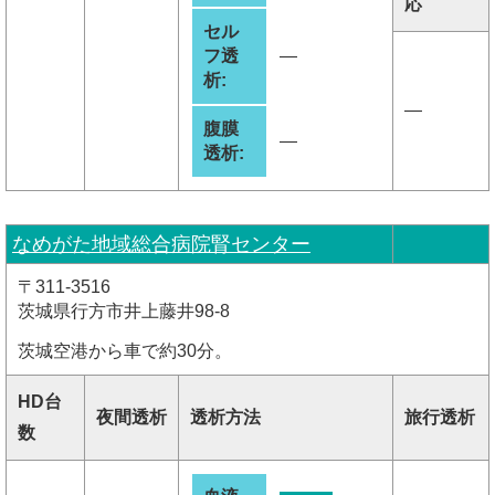
応
セル
フ透
―
析:
―
腹膜
―
透析:
なめがた地域総合病院腎センター
〒311-3516
茨城県行方市井上藤井98-8
茨城空港から車で約30分。
HD台
夜間透析
透析方法
旅行透析
数