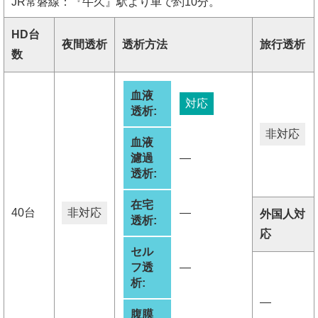
JR常磐線：『牛久』駅より車で約10分。
HD台
夜間透析
透析方法
旅行透析
数
血液
対応
透析:
非対応
血液
濾過
―
透析:
在宅
40台
非対応
―
外国人対
透析:
応
セル
フ透
―
析:
―
腹膜