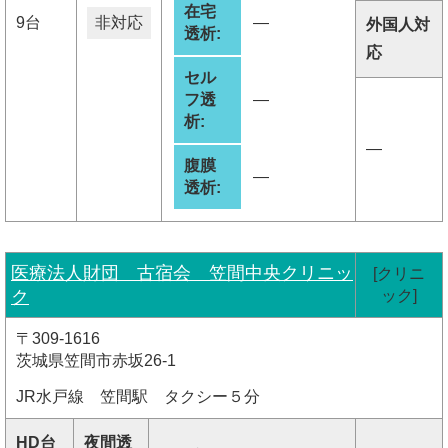
在宅
9台
非対応
―
外国人対
透析:
応
セル
フ透
―
析:
―
腹膜
―
透析:
医療法人財団 古宿会 笠間中央クリニッ
[クリニ
ク
ック]
〒309-1616
茨城県笠間市赤坂26-1
JR水戸線 笠間駅 タクシー５分
HD台
夜間透