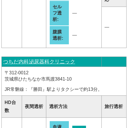
セル
フ透
―
析:
―
腹膜
―
透析:
つちだ内科泌尿器科クリニック
〒312-0012
茨城県ひたちなか市馬渡3841-10
JR常磐線：『勝田』駅よりタクシーで約13分。
HD台
夜間透析
透析方法
旅行透析
数
血液