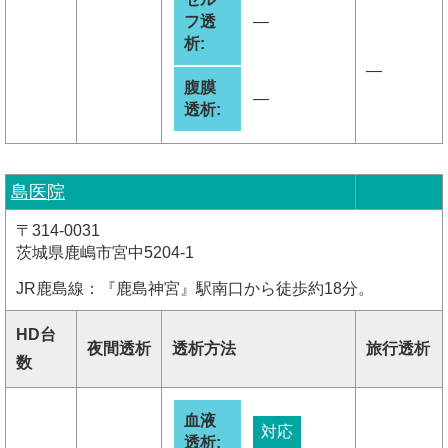
フ透
―
析:
―
腹膜
―
透析:
島医院
〒314-0031
茨城県鹿嶋市宮中5204-1
JR鹿島線：『鹿島神宮』駅南口から徒歩約18分。
HD台
夜間透析
透析方法
旅行透析
数
血液
対応
透析: