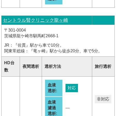
セントラル腎クリニック龍ヶ崎
〒301-0004
茨城県龍ケ崎市馴馬町2668-1
JR：『佐貫』駅から車で10分。
関東常総線：『竜ヶ崎』駅から徒歩20分、車で5分。
HD台
夜間透析
透析方法
旅行透析
数
血液
対応
透析:
非対応
血液
濾過
―
透析: