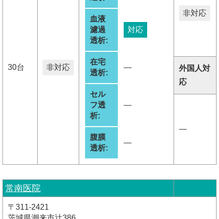
非対応
血液
濾過
対応
透析:
在宅
30台
非対応
―
外国人対
透析:
応
セル
フ透
―
析:
―
腹膜
―
透析:
常南医院
〒311-2421
茨城県潮来市辻386