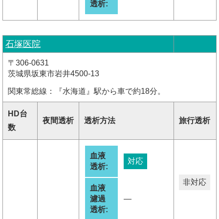
透析:
石塚医院
〒306-0631
茨城県坂東市岩井4500-13
関東常総線：『水海道』駅から車で約18分。
HD台
夜間透析
透析方法
旅行透析
数
血液
対応
透析:
非対応
血液
濾過
―
透析: