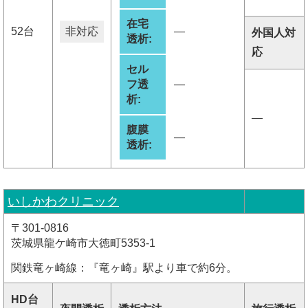
在宅
52台
非対応
―
外国人対
透析:
応
セル
フ透
―
析:
―
腹膜
―
透析:
いしかわクリニック
〒301-0816
茨城県龍ケ崎市大徳町5353-1
関鉄竜ヶ崎線：『竜ヶ崎』駅より車で約6分。
HD台