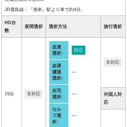
JR鹿島線：『潮来』駅より車で約4分。
HD台
夜間透析
透析方法
旅行透析
数
血液
対応
透析:
非対応
血液
濾過
―
透析:
在宅
19台
非対応
―
外国人対
透析:
応
セル
フ透
―
析: