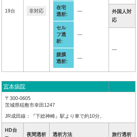
在宅
19台
非対応
―
外国人対
透析:
応
セル
フ透
―
析:
―
腹膜
―
透析:
宮本病院
〒300-0605
茨城県稲敷市幸田1247
JR成田線：『下総神崎』駅より車で約10分。
HD台
夜間透析
透析方法
旅行透析