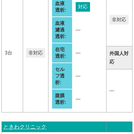
血液
対応
透析:
非対応
血液
濾過
―
透析:
在宅
3台
非対応
―
外国人対
透析:
応
セル
フ透
―
析:
―
腹膜
―
透析:
ときわクリニック