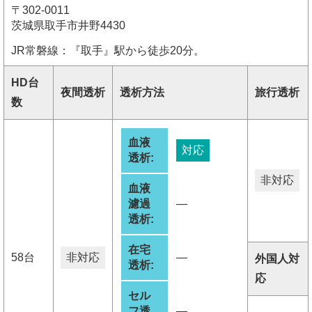
〒302-0011
茨城県取手市井野4430
JR常磐線：『取手』駅から徒歩20分。
HD台
夜間透析
透析方法
旅行透析
数
血液
対応
透析:
非対応
血液
濾過
―
透析:
在宅
58台
非対応
―
外国人対
透析:
応
セル
フ透
―