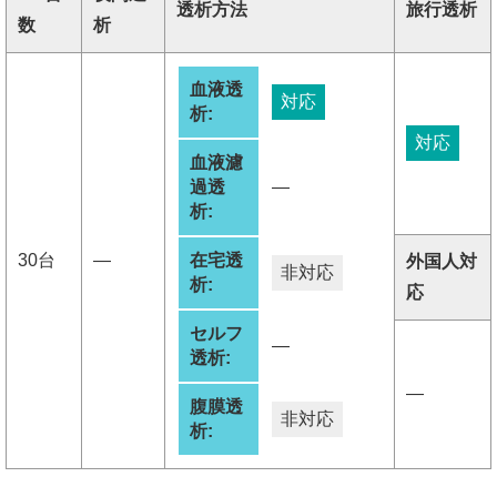
透析方法
旅行透析
数
析
血液透
対応
析:
対応
血液濾
過透
―
析:
30台
―
在宅透
外国人対
非対応
析:
応
セルフ
―
透析:
―
腹膜透
非対応
析: