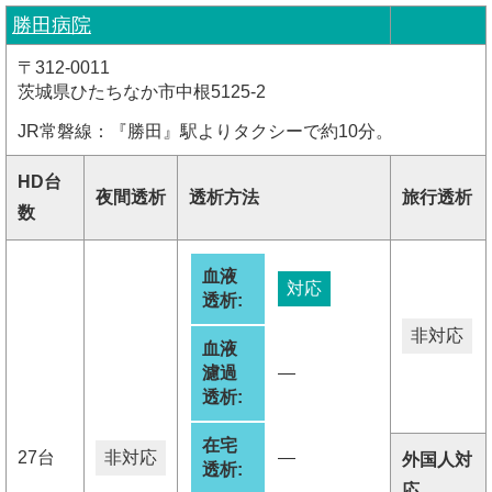
勝田病院
〒312-0011
茨城県ひたちなか市中根5125-2
JR常磐線：『勝田』駅よりタクシーで約10分。
HD台
夜間透析
透析方法
旅行透析
数
血液
対応
透析:
非対応
血液
濾過
―
透析:
在宅
27台
非対応
―
外国人対
透析:
応