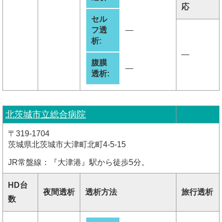
応
セル
フ透
―
析:
―
腹膜
―
透析:
北茨城市立総合病院
〒319-1704
茨城県北茨城市大津町北町4-5-15
JR常盤線：『大津港』駅から徒歩5分。
HD台
夜間透析
透析方法
旅行透析
数