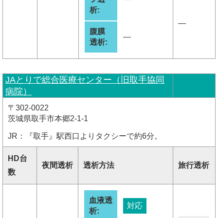
析:
―
腹膜
―
透析:
JAとりで総合医療センター（旧取手協同
病院）
〒302-0022
茨城県取手市本郷2-1-1
JR：『取手』駅西口よりタクシーで約6分。
HD台
夜間透析
透析方法
旅行透析
数
血液透
対応
析: