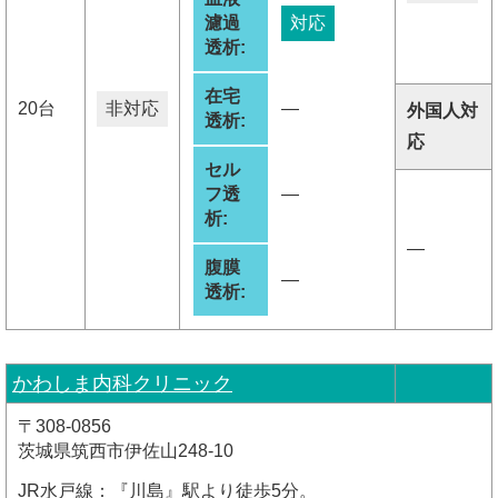
濾過
対応
透析:
在宅
20台
非対応
―
外国人対
透析:
応
セル
フ透
―
析:
―
腹膜
―
透析:
かわしま内科クリニック
〒308-0856
茨城県筑西市伊佐山248-10
JR水戸線：『川島』駅より徒歩5分。