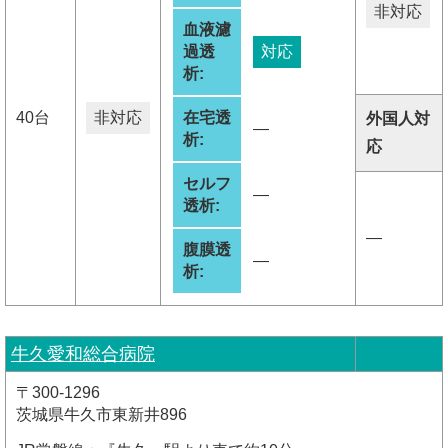
非対応
血液濾
過透
対応
析:
40台
非対応
在宅透
外国人対
―
析:
応
セルフ
―
透析:
―
腹膜透
―
析:
牛久愛和総合病院
〒300-1296
茨城県牛久市東新井896