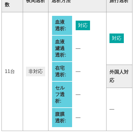
夜間透析
透析方法
旅行透析
数
血液
対応
透析:
対応
血液
濾過
―
透析:
在宅
11台
非対応
―
外国人対
透析:
応
セル
フ透
―
析:
―
腹膜
―
透析: